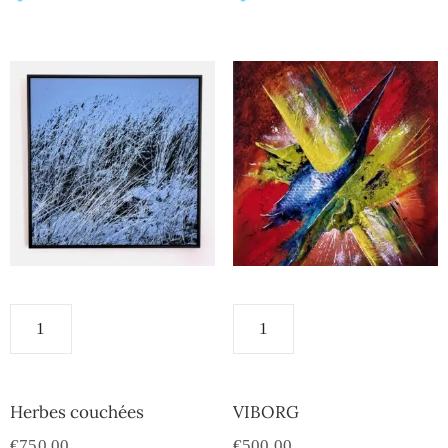
Herbes couchées
VIBORG
€
750.00
€
500.00