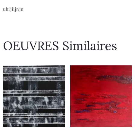
uhijiijnjn
OEUVRES Similaires