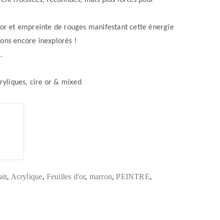
vent froissées, reconnues, mais plus fortes pour
d’or et empreinte de rouges manifestant cette énergie
zons encore inexplorés !
ns…
yliques, cire or & mixed
ait
,
Acrylique
,
Feuilles d'or
,
marron
,
PEINTRE
,