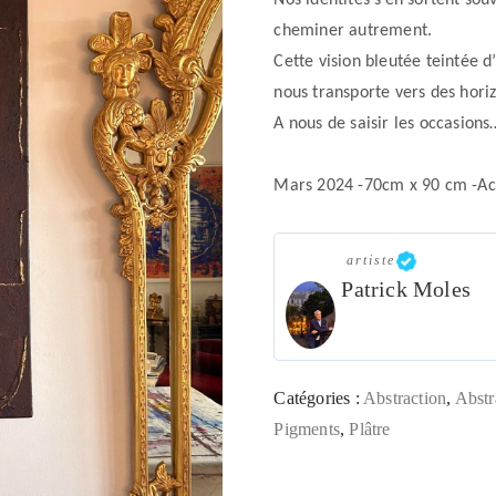
Nos identités s’en sortent sou
cheminer autrement.
Cette vision bleutée teintée 
nous transporte vers des hori
A nous de saisir les occasio
Mars 2024 -70cm x 90 cm -Acr
artiste
Patrick Moles
Catégories :
Abstraction
,
Abstr
Pigments
,
Plâtre