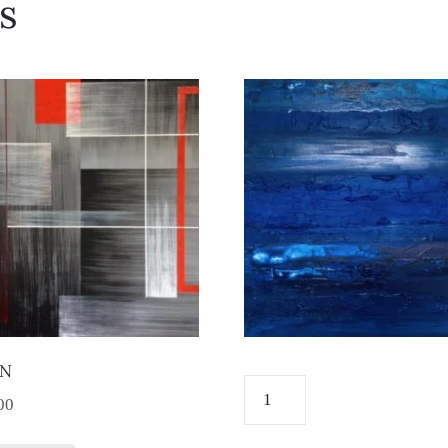
s
AN
00