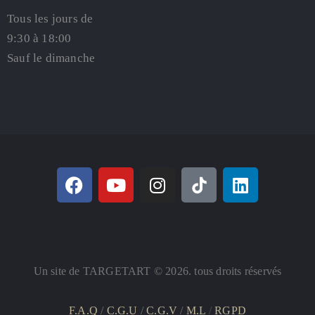
Tous les jours de
9:30 à 18:00
Sauf le dimanche
Un site de TARGETART © 2026. tous droits réservés
F.A.Q
/
C.G.U
/
C.G.V
/
M.L
/
RGPD