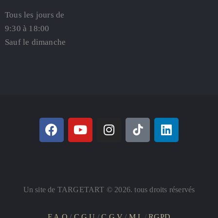
Tous les jours de
9:30 à 18:00
Sauf le dimanche
Un site de TARGETART © 2026. tous droits réservés
F.A.Q
/
C.G.U
/
C.G.V
/
M.L
/
RGPD