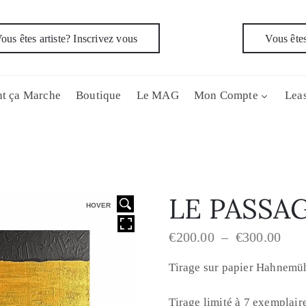
ous êtes artiste? Inscrivez vous
Vous êtes
t ça Marche
Boutique
Le MAG
Mon Compte
Leas
LE PASSAG
HOVER
€
200.00
–
€
300.00
Tirage sur papier Hahnemü
Tirage limité à 7 exemplair