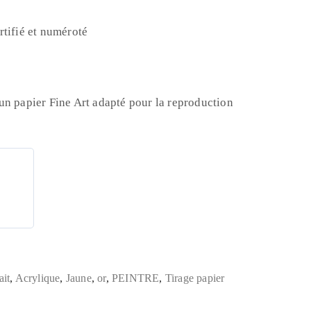
certifié et numéroté
n papier Fine Art adapté pour la reproduction
ait
,
Acrylique
,
Jaune
,
or
,
PEINTRE
,
Tirage papier