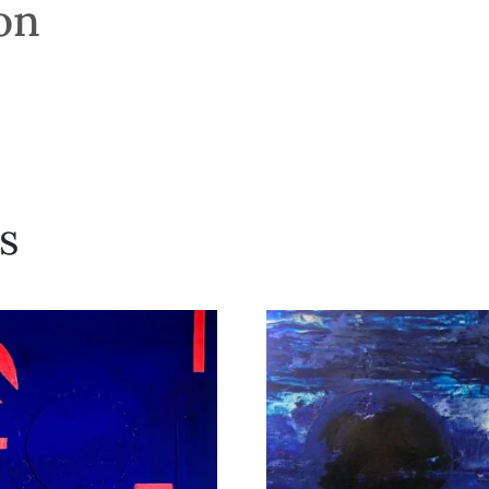
son
s