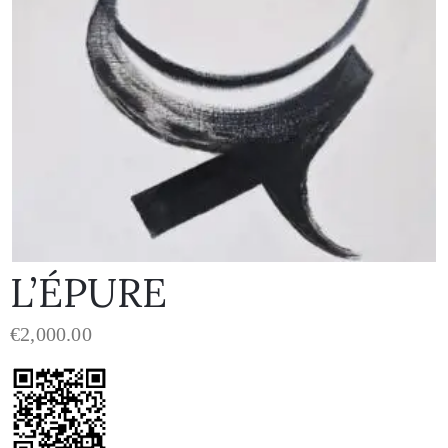
L’ÉPURE
€
2,000.00