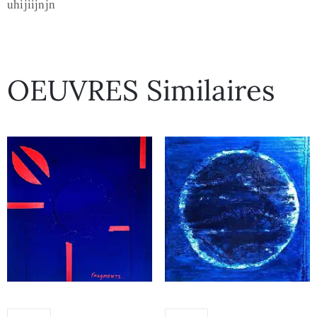
uhijiijnjn
OEUVRES Similaires