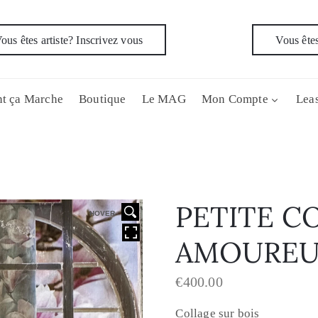
ous êtes artiste? Inscrivez vous
Vous êtes
t ça Marche
Boutique
Le MAG
Mon Compte
Leas
PETITE C
HOVER
AMOUREU
€
400.00
Collage sur bois