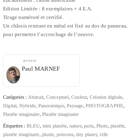
Encadrement : caisse américaine
Edition Limitée : 8 exemplaires + 4 E.A.
Tirage numéroté et certifié.
Un châssis rentrant en métal est fixé au dos du panneau,
pour permettre l’accrochage de l’oeuvre.
artiste
Paul MARNEF
Catégories :
Abstrait
,
Conceptuel
,
Couleur
,
Création digitale
,
Digital
,
Hybride
,
Panoramique
,
Paysage
,
PHOTOGRAPHE
,
Planète imaginaire
,
Planète imaginaire
Étiquettes :
BLEU
,
mini planète
,
nature
,
paris
,
Photo
,
planète
,
planète imaginaire
,
plante
,
poissons
,
tiny planet
,
ville