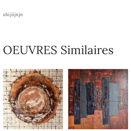
uhijiijnjn
OEUVRES Similaires