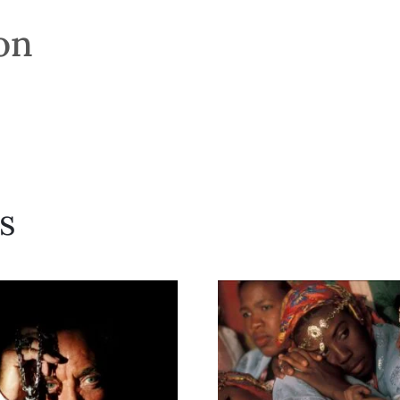
son
s