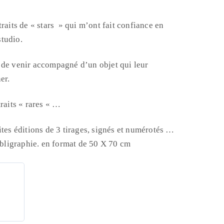
raits de « stars » qui m’ont fait confiance en
studio.
 de venir accompagné d’un objet qui leur
her.
raits « rares « …
ites éditions de 3 tirages, signés et numérotés …
subligraphie. en format de 50 X 70 cm