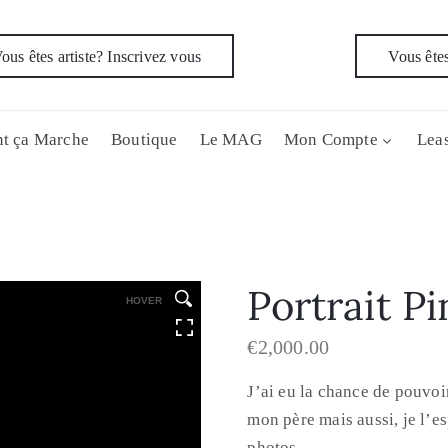
ous êtes artiste? Inscrivez vous
Vous êtes
t ça Marche
Boutique
Le MAG
Mon Compte
Leas
Portrait Pi
HOVER
€
2,000.00
J’ai eu la chance de pouvoi
mon père mais aussi, je l’es
photos.