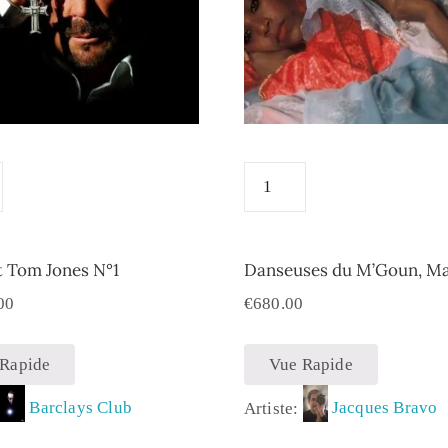
t Tom Jones N°1
Danseuses du M’Goun, M
00
€
680.00
 Rapide
Vue Rapide
Artiste:
Jacques Bravo
:
Barclays Club