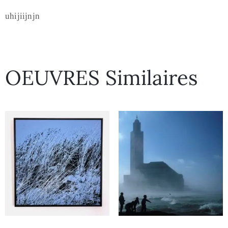
uhijiijnjn
OEUVRES Similaires