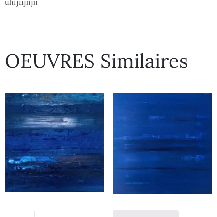
uhijiijnjn
OEUVRES Similaires