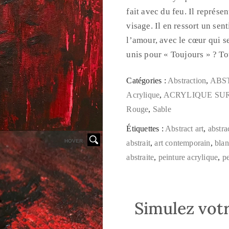
fait avec du feu. Il représe
visage. Il en ressort un sen
l’amour, avec le cœur qui 
unis pour « Toujours » ? Tou
Catégories :
Abstraction
,
ABS
Acrylique
,
ACRYLIQUE SUR
Rouge
,
Sable
Étiquettes :
Abstract art
,
abstra
HOVER
abstrait
,
art contemporain
,
bla
abstraite
,
peinture acrylique
,
p
Simulez votr