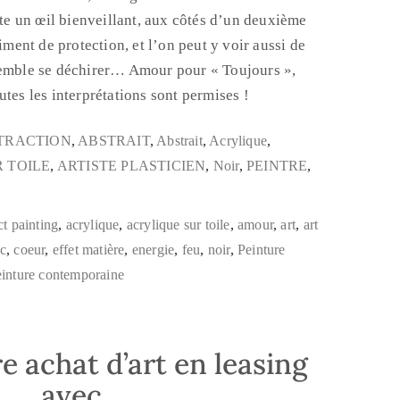
nte un œil bienveillant, aux côtés d’un deuxième
timent de protection, et l’on peut y voir aussi de
semble se déchirer… Amour pour « Toujours »,
tes les interprétations sont permises !
TRACTION
,
ABSTRAIT
,
Abstrait
,
Acrylique
,
 TOILE
,
ARTISTE PLASTICIEN
,
Noir
,
PEINTRE
,
ct painting
,
acrylique
,
acrylique sur toile
,
amour
,
art
,
art
nc
,
coeur
,
effet matière
,
energie
,
feu
,
noir
,
Peinture
einture contemporaine
e achat d’art en leasing
avec