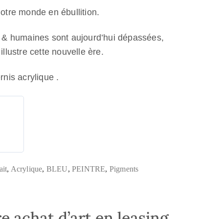
otre monde en ébullition.
s & humaines sont aujourd’hui dépassées,
llustre cette nouvelle ère.
rnis acrylique .
ait
,
Acrylique
,
BLEU
,
PEINTRE
,
Pigments
e achat d’art en leasing