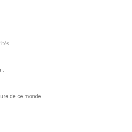
ités
m.
rture de ce monde