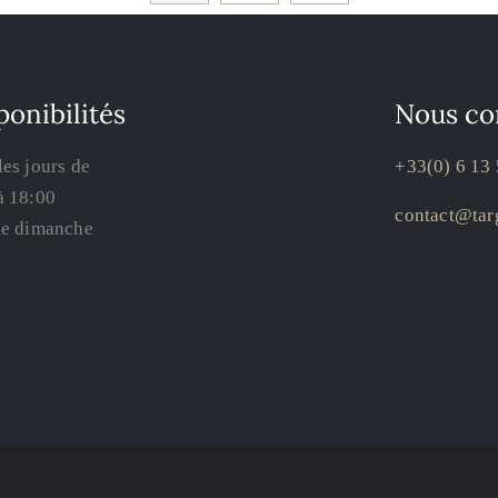
ponibilités
Nous co
les jours de
+33(0) 6 13 
à 18:00
contact@targ
le dimanche