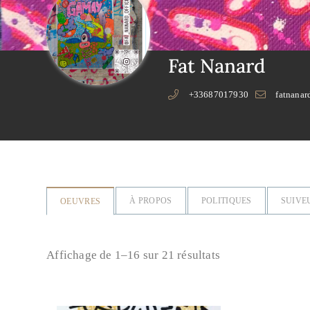
Fat Nanard
+33687017930
fatnana
À PROPOS
POLITIQUES
SUIVE
OEUVRES
Affichage de 1–16 sur 21 résultats