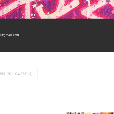
rd@gmail.com
URS "FOLLOWERS" (
0
)