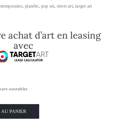
ontemporaine
,
planète
,
pop art
,
street art
,
target art
e achat d’art en leasing
avec
jours ouvrables
 AU PANIER