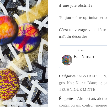
d’une joie obstinée.
Toujours être optimiste et s
C’est un voyage visuel à tra
naît du désordre.
artiste
Fat Nanard
Catégories :
ABSTRACTION
gris
,
Noir
,
Noir et Blanc
,
or
,
pa
TECHNIQUE MIXTE
Étiquettes :
Abstract art
,
abstra
contemporain
,
couleur
,
energie