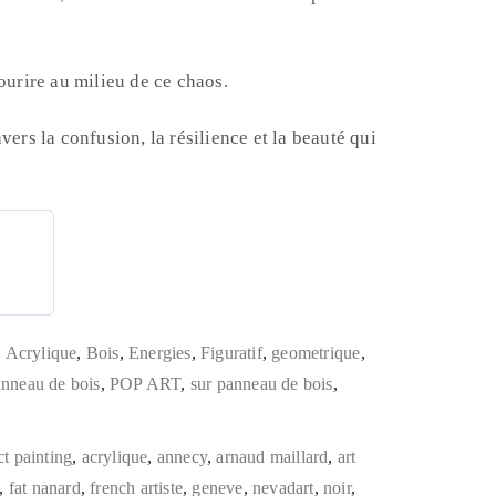
ourire au milieu de ce chaos.
vers la confusion, la résilience et la beauté qui
,
Acrylique
,
Bois
,
Energies
,
Figuratif
,
geometrique
,
nneau de bois
,
POP ART
,
sur panneau de bois
,
ct painting
,
acrylique
,
annecy
,
arnaud maillard
,
art
,
fat nanard
,
french artiste
,
geneve
,
nevadart
,
noir
,