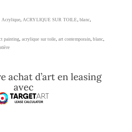
,
Acrylique
,
ACRYLIQUE SUR TOILE
,
blanc
,
ct painting
,
acrylique sur toile
,
art contemporain
,
blanc
,
atière
e achat d’art en leasing
avec