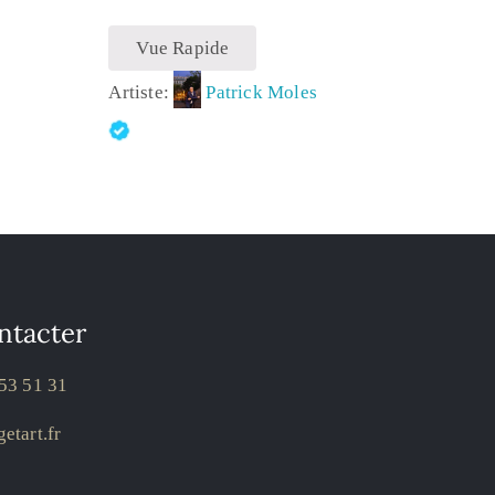
Vue Rapide
Artiste:
Patrick Moles
ntacter
53 51 31
etart.fr