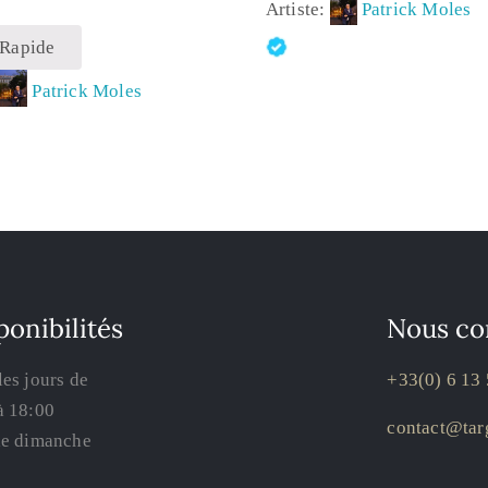
Artiste:
Patrick Moles
 Rapide
:
Patrick Moles
ponibilités
Nous co
les jours de
+33(0) 6 13 
à 18:00
contact@targ
le dimanche