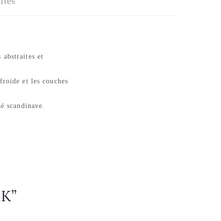
ités
abstraites et
froide et les couches
sé scandinave.
IK”