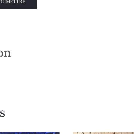
son
s