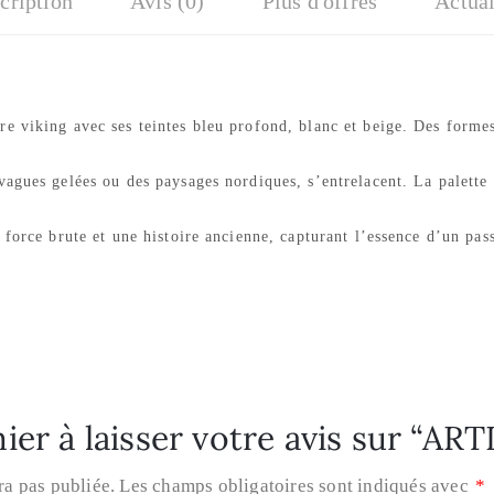
cription
Avis (0)
Plus d'offres
Actual
 viking avec ses teintes bleu profond, blanc et beige. Des formes 
agues gelées ou des paysages nordiques, s’entrelacent. La palette 
 force brute et une histoire ancienne, capturant l’essence d’un pas
ier à laisser votre avis sur “ART
ra pas publiée.
Les champs obligatoires sont indiqués avec
*