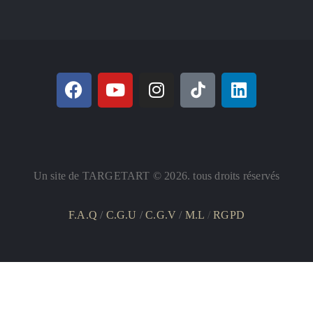
Un site de TARGETART © 2026. tous droits réservés
F.A.Q
/
C.G.U
/
C.G.V
/
M.L
/
RGPD