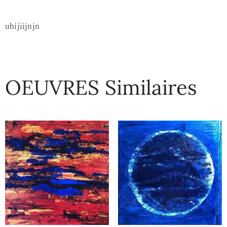
uhijiijnjn
OEUVRES Similaires