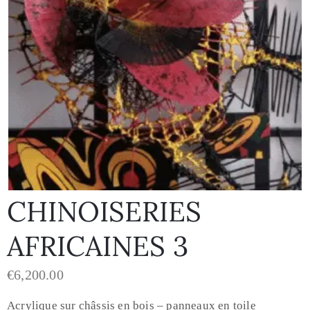
CHINOISERIES
AFRICAINES 3
€
6,200.00
Acrylique sur châssis en bois – panneaux en toile