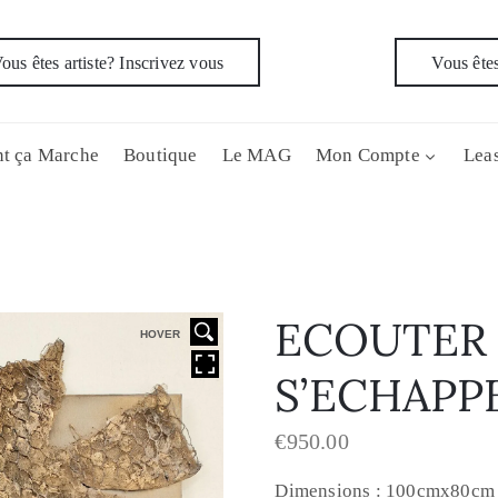
ous êtes artiste? Inscrivez vous
Vous êtes
t ça Marche
Boutique
Le MAG
Mon Compte
Leas
ECOUTER 
HOVER
S’ECHAPP
€
950.00
Dimensions : 100cmx80cm