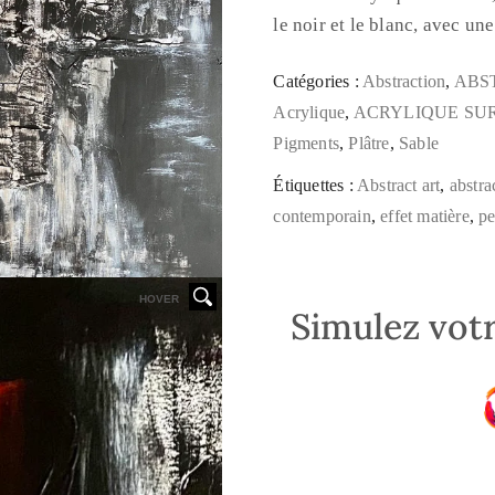
le noir et le blanc, avec un
Catégories :
Abstraction
,
ABS
Acrylique
,
ACRYLIQUE SUR
Pigments
,
Plâtre
,
Sable
Étiquettes :
Abstract art
,
abstra
contemporain
,
effet matière
,
pe
HOVER
Simulez votr