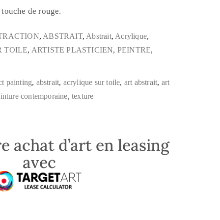
e touche de rouge.
TRACTION
,
ABSTRAIT
,
Abstrait
,
Acrylique
,
 TOILE
,
ARTISTE PLASTICIEN
,
PEINTRE
,
ct painting
,
abstrait
,
acrylique sur toile
,
art abstrait
,
art
inture contemporaine
,
texture
e achat d’art en leasing
avec