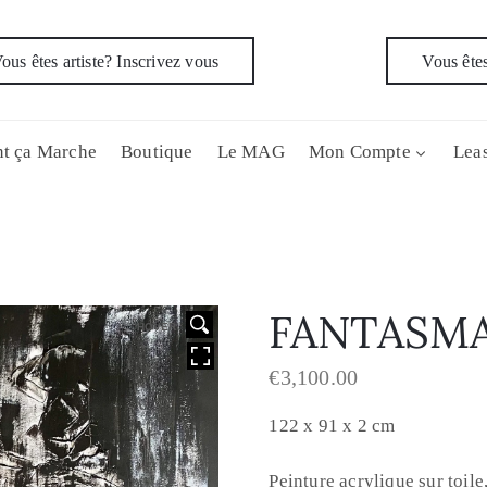
ous êtes artiste? Inscrivez vous
Vous êtes
t ça Marche
Boutique
Le MAG
Mon Compte
Leas
FANTASM
HOVER
€
3,100.00
122 x 91 x 2 cm
Peinture acrylique sur toile