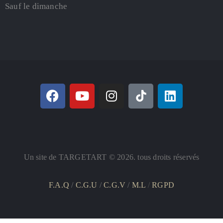
Sauf le dimanche
Un site de TARGETART © 2026. tous droits réservés
F.A.Q
/
C.G.U
/
C.G.V
/
M.L
/
RGPD