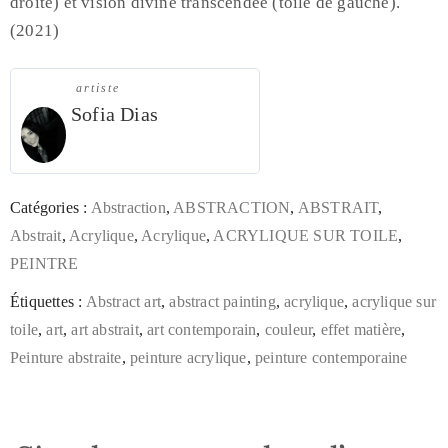
droite) et vision divine transcendée (toile de gauche).
(2021)
artiste
Sofia Dias
Catégories :
Abstraction
,
ABSTRACTION
,
ABSTRAIT
,
Abstrait
,
Acrylique
,
Acrylique
,
ACRYLIQUE SUR TOILE
,
PEINTRE
Étiquettes :
Abstract art
,
abstract painting
,
acrylique
,
acrylique sur
toile
,
art
,
art abstrait
,
art contemporain
,
couleur
,
effet matière
,
Peinture abstraite
,
peinture acrylique
,
peinture contemporaine