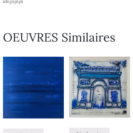
uhijiijnjn
OEUVRES Similaires