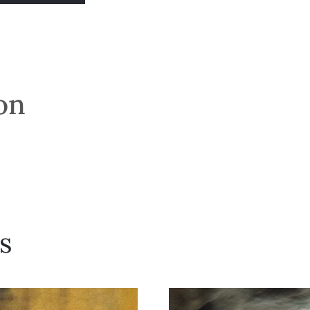
son
s