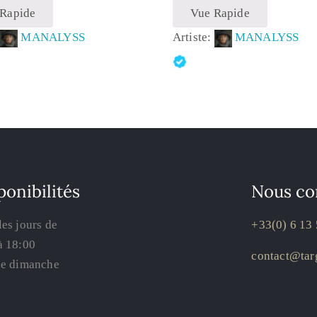
 Rapide
Vue Rapide
:
MANALYSS
Artiste:
MANALYSS
ponibilités
Nous co
les jours de
+33(0) 6 13 
à 18:00
contact@targ
le dimanche