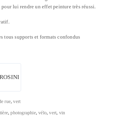
 pour lui rendre un effet peinture très réussi.
atif.
es tous supports et formats confondus
BROSINI
de rue
,
vert
tière
,
photographie
,
vélo
,
vert
,
vin