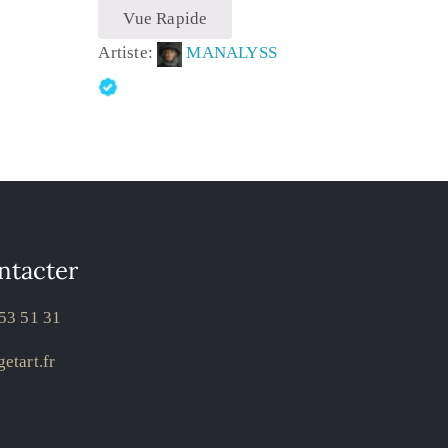
Vue Rapide
Artiste:
MANALYSS
ntacter
53 51 31
etart.fr