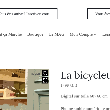
ous êtes artiste? Inscrivez vous
Vous êtes
t ça Marche
Boutique
Le MAG
Mon Compte
Leas
La bicycle
HOVER
€
690.00
Digital sur toile 60×60 cm
Photographie numérique pri