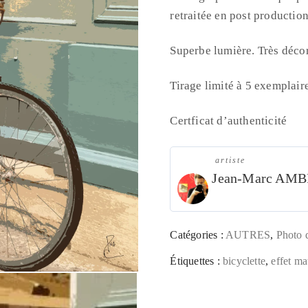
retraitée en post production
Superbe lumière. Très décor
Tirage limité à 5 exemplair
Certficat d’authenticité
artiste
Jean-Marc AM
Catégories :
AUTRES
,
Photo 
Étiquettes :
bicyclette
,
effet ma