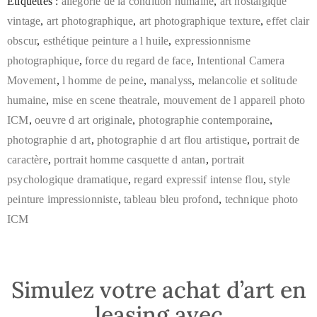
Étiquettes :
allégorie de la condition humaine
,
art nostalgique
vintage
,
art photographique
,
art photographique texture
,
effet clair
obscur
,
esthétique peinture a l huile
,
expressionnisme
photographique
,
force du regard de face
,
Intentional Camera
Movement
,
l homme de peine
,
manalyss
,
melancolie et solitude
humaine
,
mise en scene theatrale
,
mouvement de l appareil photo
ICM
,
oeuvre d art originale
,
photographie contemporaine
,
photographie d art
,
photographie d art flou artistique
,
portrait de
caractère
,
portrait homme casquette d antan
,
portrait
psychologique dramatique
,
regard expressif intense flou
,
style
peinture impressionniste
,
tableau bleu profond
,
technique photo
ICM
Simulez votre achat d’art en
leasing avec