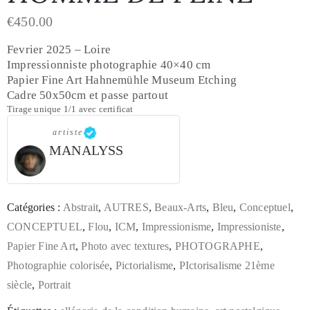
€
450.00
Fevrier 2025 – Loire
Impressionniste photographie 40×40 cm
Papier Fine Art Hahnemühle Museum Etching
Cadre 50x50cm et passe partout
Tirage unique 1/1 avec certificat
artiste
MANALYSS
Catégories :
Abstrait
,
AUTRES
,
Beaux-Arts
,
Bleu
,
Conceptuel
,
CONCEPTUEL
,
Flou
,
ICM
,
Impressionisme
,
Impressioniste
,
Papier Fine Art
,
Photo avec textures
,
PHOTOGRAPHE
,
Photographie colorisée
,
Pictorialisme
,
PIctorisalisme 21ème
siècle
,
Portrait