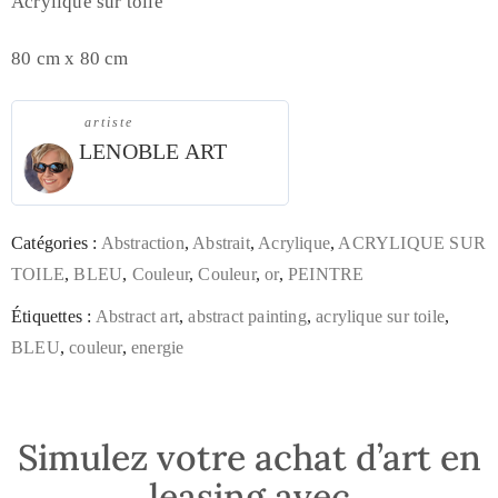
Acrylique sur toile
80 cm x 80 cm
artiste
LENOBLE ART
Catégories :
Abstraction
,
Abstrait
,
Acrylique
,
ACRYLIQUE SUR
TOILE
,
BLEU
,
Couleur
,
Couleur
,
or
,
PEINTRE
Étiquettes :
Abstract art
,
abstract painting
,
acrylique sur toile
,
BLEU
,
couleur
,
energie
Simulez votre achat d’art en
leasing avec