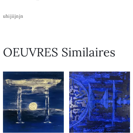
uhijiijnjn
OEUVRES Similaires