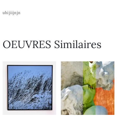
uhijiijnjn
OEUVRES Similaires