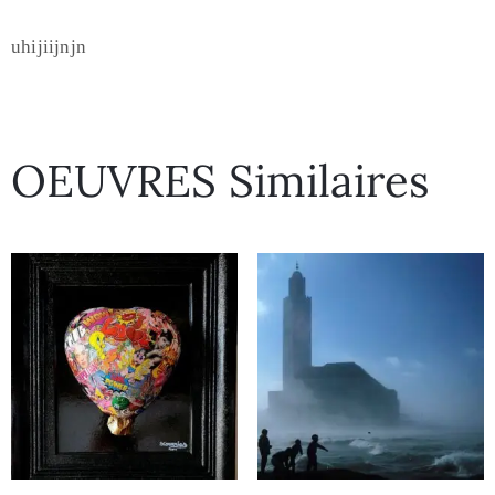
uhijiijnjn
OEUVRES Similaires