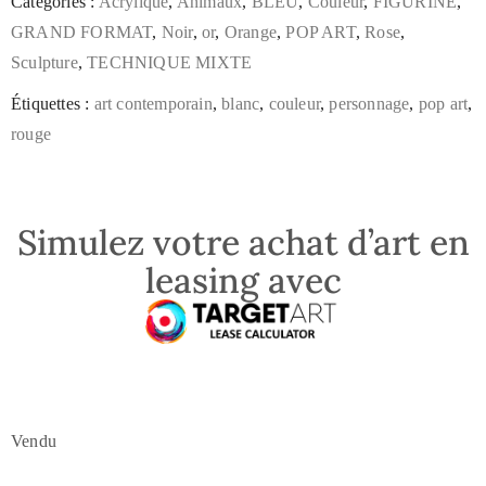
Catégories :
Acrylique
,
Animaux
,
BLEU
,
Couleur
,
FIGURINE
,
GRAND FORMAT
,
Noir
,
or
,
Orange
,
POP ART
,
Rose
,
Sculpture
,
TECHNIQUE MIXTE
Étiquettes :
art contemporain
,
blanc
,
couleur
,
personnage
,
pop art
,
rouge
Simulez votre achat d’art en
leasing avec
Vendu