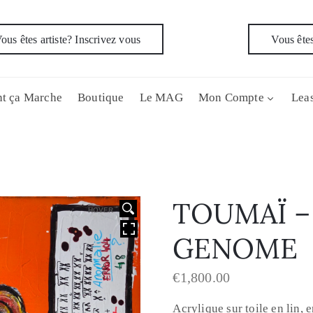
ous êtes artiste? Inscrivez vous
Vous êtes
t ça Marche
Boutique
Le MAG
Mon Compte
Leas
TOUMAÏ – 
HOVER
GENOME
€
1,800.00
Acrylique sur toile en lin, 