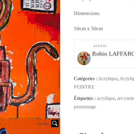
Dimensions
50cm x 50cm
artiste
Robin LAFFAR
Catégories :
Acrylique
,
Acryli
PEINTRE
Étiquettes :
acrylique
,
art cont
personnage
HOVER