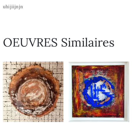
uhijiijnjn
OEUVRES Similaires