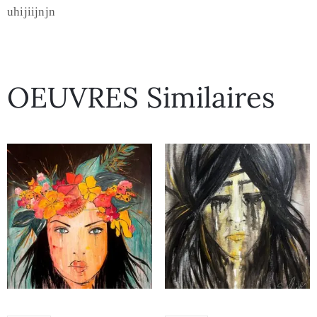
uhijiijnjn
OEUVRES Similaires