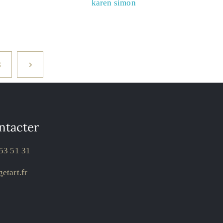
karen simon
3
ntacter
53 51 31
etart.fr