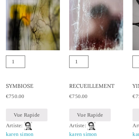
SYMBIOSE
RECUEILLEMENT
YI
€
750.00
€
750.00
€
7
Vue Rapide
Vue Rapide
Artiste:
Artiste:
Ar
karen simon
karen simon
ka