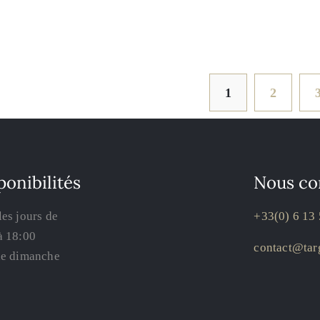
1
2
ponibilités
Nous co
les jours de
+33(0) 6 13 
à 18:00
contact@targ
le dimanche