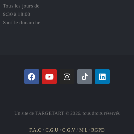
Tous les jours de
9:30 à 18:00
Sauf le dimanche
Un site de TARGETART © 2026. tous droits réservés
F.A.Q
/
C.G.U
/
C.G.V
/
M.L
/
RGPD