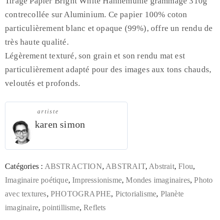
Tirage Papier Bright White Hahnemühle grammage 310g
contrecollée sur Aluminium. Ce papier 100% coton
particulièrement blanc et opaque (99%), offre un rendu de
très haute qualité.
Légèrement texturé, son grain et son rendu mat est
particulièrement adapté pour des images aux tons chauds,
veloutés et profonds.
artiste
karen simon
Catégories :
ABSTRACTION
,
ABSTRAIT
,
Abstrait
,
Flou
,
Imaginaire poétique
,
Impressionisme
,
Mondes imaginaires
,
Photo
avec textures
,
PHOTOGRAPHE
,
Pictorialisme
,
Planète
imaginaire
,
pointillisme
,
Reflets