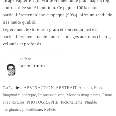
Tirage Papier Bright White Hahnemühle grammage 310g
contrecollée sur Aluminium. Ce papier 100% coton
particulièrement blanc et opaque (99%), offre un rendu de
très haute qualité.
Légèrement texturé, son grain et son rendu mat est
particulièrement adapté pour des images aux tons chauds,
veloutés et profonds.
artiste
karen simon
Catégories :
ABSTRACTION
,
ABSTRAIT
,
Abstrait
,
Flou
,
Imaginaire poétique
,
Impressionisme
,
Mondes imaginaires
,
Photo
avec textures
,
PHOTOGRAPHE
,
Pictorialisme
,
Planète
imaginaire
,
pointillisme
,
Reflets