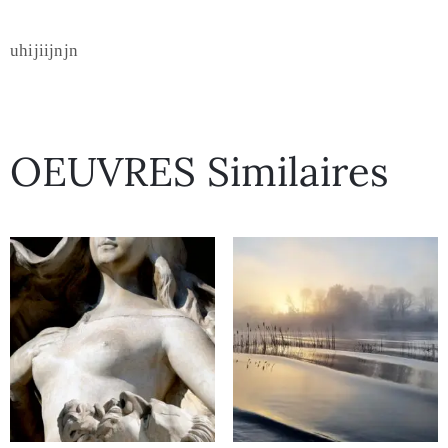
uhijiijnjn
OEUVRES Similaires