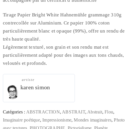
accompagnée par un certificat d’authenticité
Tirage Papier Bright White Hahnemühle grammage 310g
contrecollée sur Aluminium. Ce papier 100% coton
particulièrement blanc et opaque (99%), offre un rendu de
très haute qualité.
Légèrement texturé, son grain et son rendu mat est
particulièrement adapté pour des images aux tons chauds,
veloutés et profonds.
artiste
karen simon
Catégories :
ABSTRACTION
,
ABSTRAIT
,
Abstrait
,
Flou
,
Imaginaire poétique
,
Impressionisme
,
Mondes imaginaires
,
Photo
avec textures
,
PHOTOGRAPHE
,
Pictorialisme
,
Planète