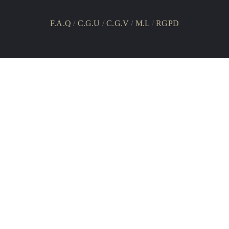
F.A.Q
/
C.G.U
/
C.G.V
/
M.L
/
RGPD