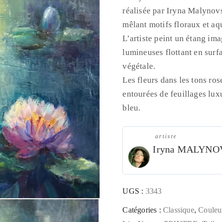
réalisée par Iryna Malynov
mêlant motifs floraux et aq
L’artiste peint un étang ima
lumineuses flottant en surfa
végétale.
Les fleurs dans les tons ros
entourées de feuillages luxu
bleu.
artiste
Iryna MALYN
UGS :
3343
Catégories :
Classique
,
Couleu