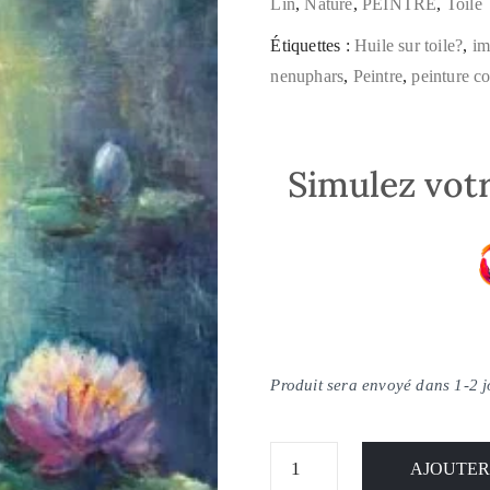
Lin
,
Nature
,
PEINTRE
,
Toile
Étiquettes :
Huile sur toile?
,
im
nenuphars
,
Peintre
,
peinture c
Simulez votr
Produit sera envoyé dans 1-2 
AJOUTER