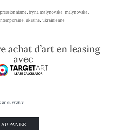
pressionnisme
,
iryna malynovska
,
malynovska
,
ontemporaine
,
ukraine
,
ukrainienne
e achat d’art en leasing
avec
jour ouvrable
 AU PANIER