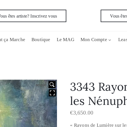
ous êtes artiste? Inscrivez vous
Vous êtes
t ça Marche
Boutique
Le MAG
Mon Compte
Leas
3343 Rayo
HOVER
les Nénup
€
3,650.00
« Rayons de Lumière sur le