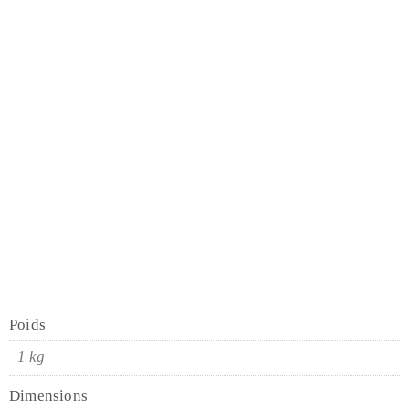
tons chauds de jaune et
d’orange
touches de violet profond et de
rouge intense
pétales veloutés et ondulants
vert profond
couteaux à
palette et de touches épaisses d’huile
texture riche
Poids
1 kg
Dimensions