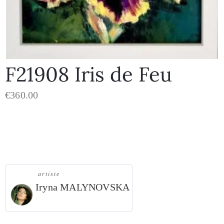
F21908 Iris de Feu
€
360.00
« Iris de Feu »
artiste
Iryna MALYNOVSKA