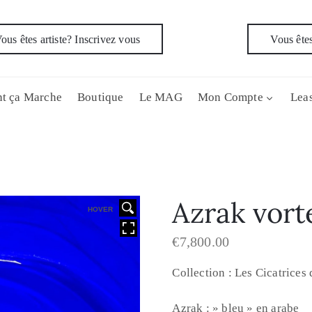
ous êtes artiste? Inscrivez vous
Vous êtes
t ça Marche
Boutique
Le MAG
Mon Compte
Leas
Azrak vort
HOVER
€
7,800.00
Collection : Les Cicatrices
Azrak : » bleu » en arabe