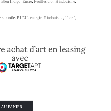
,
Bleu Indigo
,
Encre
,
Feuilles d'or
,
Hindouisme
,
 sur toile
,
BLEU
,
energie
,
Hindouisme
,
liberté
,
e achat d’art en leasing
avec
 AU PANIER