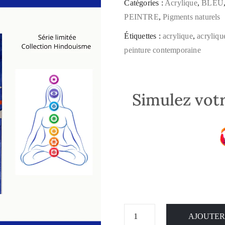
Catégories :
Acrylique
,
BLEU
PEINTRE
,
Pigments naturels
Étiquettes :
acrylique
,
acrylique
peinture contemporaine
Simulez votr
AJOUTER