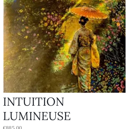
INTUITION
LUMINEUSE
€
885.00