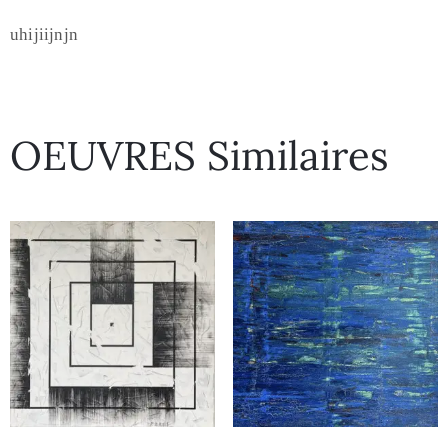
uhijiijnjn
OEUVRES Similaires