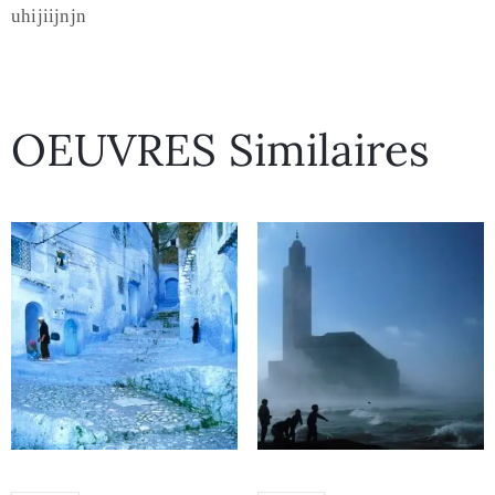
uhijiijnjn
OEUVRES Similaires