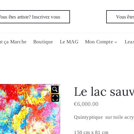
ous êtes artiste? Inscrivez vous
Vous êtes
t ça Marche
Boutique
Le MAG
Mon Compte
Leas
Le lac sau
HOVER
€
6,000.00
Quintyptique sur toile acr
150 cm x 81 cm