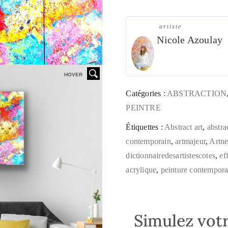
artiste
Nicole Azoulay
HOVER
Catégories :
ABSTRACTION
PEINTRE
Étiquettes :
Abstract art
,
abstra
contemporain
,
artmajeur
,
Artne
dictionnairedesartistescotes
,
ef
acrylique
,
peinture contempora
Simulez votr