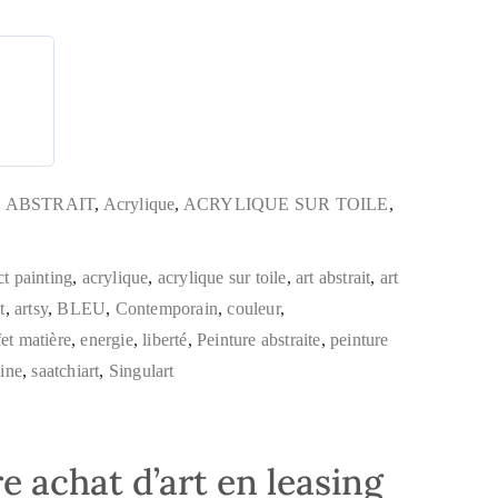
,
ABSTRAIT
,
Acrylique
,
ACRYLIQUE SUR TOILE
,
ct painting
,
acrylique
,
acrylique sur toile
,
art abstrait
,
art
t
,
artsy
,
BLEU
,
Contemporain
,
couleur
,
fet matière
,
energie
,
liberté
,
Peinture abstraite
,
peinture
ine
,
saatchiart
,
Singulart
e achat d’art en leasing