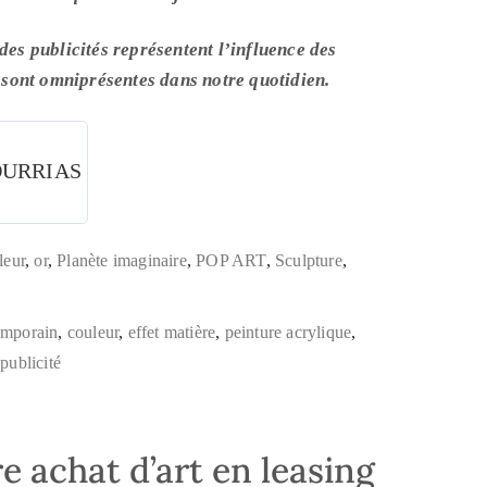
 des publicités représentent l’influence des
sont omniprésentes dans notre quotidien.
OURRIAS
leur
,
or
,
Planète imaginaire
,
POP ART
,
Sculpture
,
emporain
,
couleur
,
effet matière
,
peinture acrylique
,
,
publicité
e achat d’art en leasing