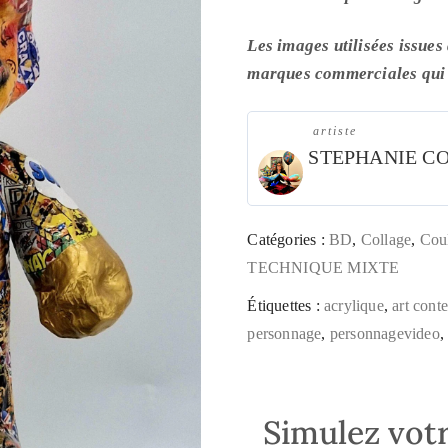
Les images utilisées issues
marques commerciales qui 
artiste
STEPHANIE C
Catégories :
BD
,
Collage
,
Cou
TECHNIQUE MIXTE
Étiquettes :
acrylique
,
art cont
personnage
,
personnagevideo
Simulez votr