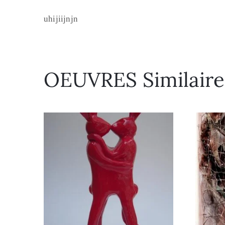
uhijiijnjn
OEUVRES Similaire